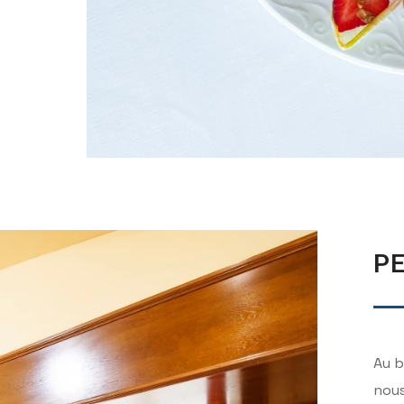
P
Au b
nous