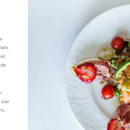
us
lats
tez
 de
n
e par
ix.