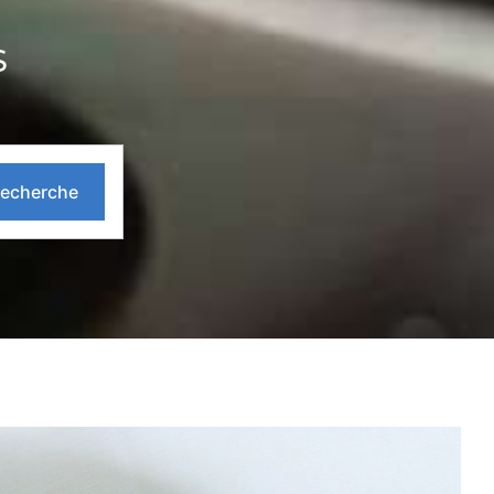
S
echerche