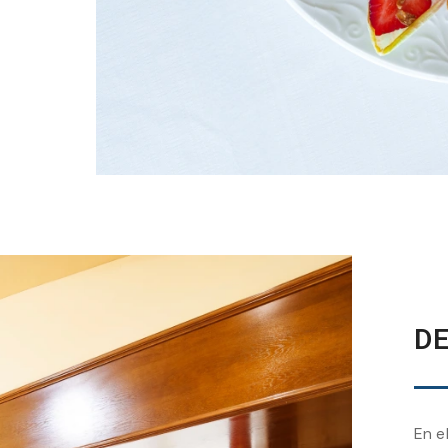
D
En e