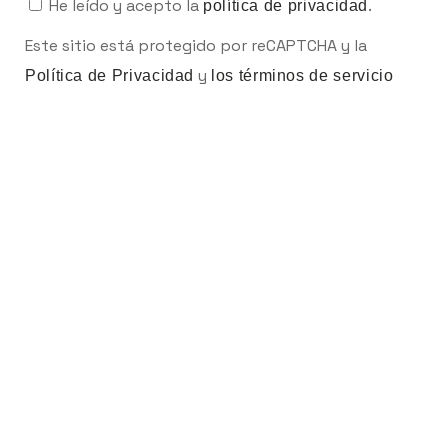
He leído y acepto la
.
política de privacidad
Este sitio está protegido por reCAPTCHA y la
y
Política de Privacidad
los términos de servicio
aplicados.
Gestiona tu reserva
Cuándo
Promoción
Gestiona tu reserva
Quién
Enviar
Habitación 1
adultos
2
Desde 13 años
niños
0
Hasta 12 años
NEWSLETTER
Añadir habitación
Aplicar
Apúntate y accede a ofertas exclusivas.
REGISTRO